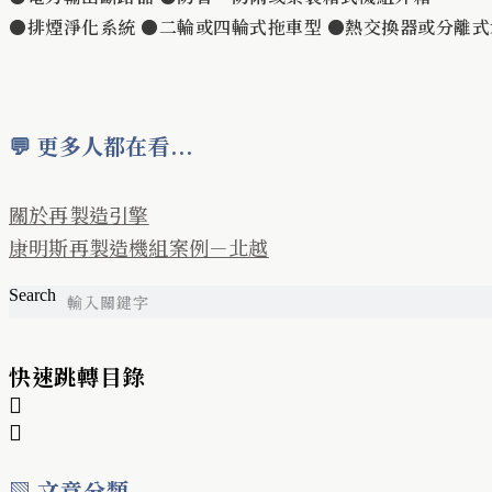
●排煙淨化系統 ●二輪或四輪式拖車型 ●熱交換器或分離
💬 更多人都在看...
關於再製造引擎
康明斯再製造機組案例－北越
Search
快速跳轉目錄
▧ 文章分類