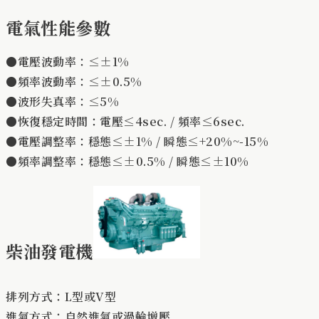
電氣性能參數
●電壓波動率：≤±1%
●頻率波動率：≤±0.5%
●波形失真率：≤5%
●恢復穩定時間：電壓≤4sec. / 頻率≤6sec.
●電壓調整率：穩態≤±1% / 瞬態≤+20%~-15%
●頻率調整率：穩態≤±0.5% / 瞬態≤±10%
柴油發電機
排列方式：L型或V型
進氣方式：自然進氣或渦輪增壓