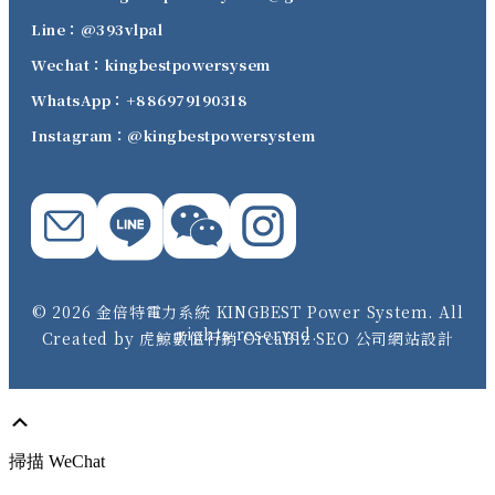
Line：@393vlpal
Wechat：kingbestpowersysem
WhatsApp：+886979190318
Instagram：@kingbestpowersystem
© 2026 金倍特電力系統 KINGBEST Power System. All
rights reserved.
Created by 虎鯨數位行銷 OrcaBiz SEO 公司網站設計
掃描 WeChat