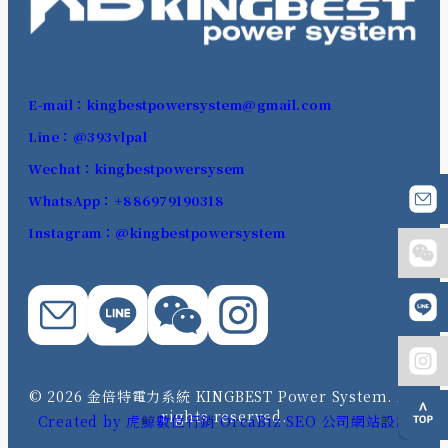
E-mail：kingbestpowersystem@gmail.com
Line：@393vlpal
Wechat：kingbestpowersysem
WhatsApp：+886979190318
Instagram：@kingbestpowersystem
© 2026 金倍特電力系統 KINGBEST Power System. All
rights reserved.
Created by 虎鯨數位行銷 OrcaBiz SEO 公司網站設計