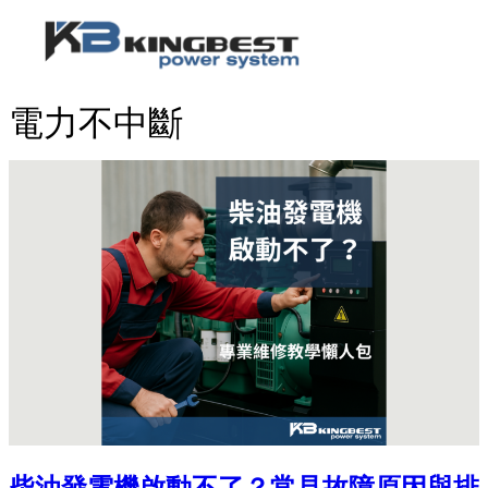
關於我們
柴油發電機
了解柴油發電機
太陽能光伏發電
工程實績
最新消息
繁體
電力不中斷