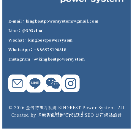
E-mail：kingbestpowersystem@gmail.com
Line：@393vlpal
Wechat：kingbestpowersysem
WhatsApp：+886979190318
Instagram：@kingbestpowersystem
© 2026 金倍特電力系統 KINGBEST Power System. All
rights reserved.
Created by 虎鯨數位行銷 OrcaBiz SEO 公司網站設計