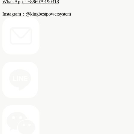
WhatsApp：+886979190318
Instagram：@kingbestpowersystem