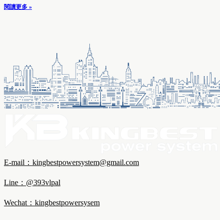
閱讀更多 »
E-mail：kingbestpowersystem@gmail.com
Line：@393vlpal
Wechat：kingbestpowersysem