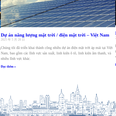
Dự án năng lượng mặt trời / điện mặt trời – Việt Nam
2025 年 5 月 28 日
Chúng tôi đã triển khai thành công nhiều dự án điện mặt trời áp mái tại Việt
à
Nam, bao gồm các lĩnh vực sản xuất, linh kiện ô tô, linh kiện âm thanh, và
nhiều lĩnh vực khác.
Đọc thêm »